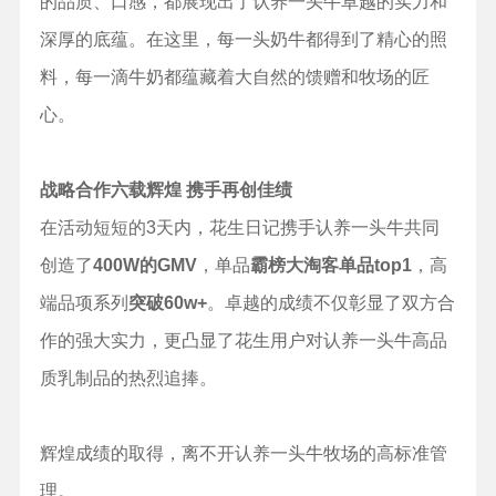
的品质、口感，都展现出了认养一头牛卓越的实力和
深厚的底蕴。在这里，每一头奶牛都得到了精心的照
料，每一滴牛奶都蕴藏着大自然的馈赠和牧场的匠
心。
战略合作六载辉煌 携手再创佳绩
在活动短短的3天内，花生日记携手认养一头牛共同
创造了
400
W
的
GMV
，单品
霸榜大淘客单品top1
，高
端品项系列
突破60w+
。卓越的成绩不仅彰显了双方合
作的强大实力，更凸显了花生用户对认养一头牛高品
质乳制品的热烈追捧。
辉煌成绩的取得，离不开认养一头牛牧场的高标准管
理。