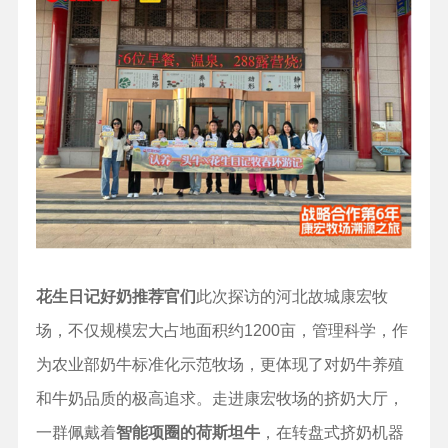
花生日记好奶推荐官
们
此次探访的河北故城康宏牧
场，不仅规模宏大占地面积约1200亩，管理科学，作
为农业部奶牛标准化示范牧场，更体现了对奶牛养殖
和牛奶品质的极高追求。走进康宏牧场的挤奶大厅，
一群佩戴着
智能项圈的荷斯坦牛
，在转盘式挤奶机器